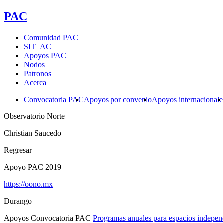
PAC
Comunidad PAC
SIT_AC
Apoyos PAC
Nodos
Patronos
Acerca
Convocatoria PAC
Apoyos por convenio
Apoyos internacionale
Observatorio Norte
Christian Saucedo
Regresar
Apoyo PAC 2019
https://oono.mx
Durango
Apoyos Convocatoria PAC
Programas anuales para espacios indepen