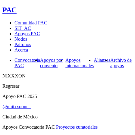
PAC
Comunidad PAC
SIT_AC
Apoyos PAC
Nodos
Patronos
Acerca
Convocatoria
Apoyos por
Apoyos
Alianzas
Archivo de
PAC
convenio
internacionales
apoyos
NIXXXON
Regresar
Apoyo PAC 2025
@nniixxoonn_
Ciudad de México
Apoyos Convocatoria PAC
Proyectos curatoriales