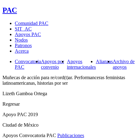
PAC
Comunidad PAC
SIT_AC
Apoyos PAC
Nodos
Patronos
Acerca
Convocatoria
Apoyos por
Apoyos
Alianzas
Archivo de
PAC
convenio
internacionales
apoyos
Muñecas de acción para re/cord(t)ar. Performanceras feministas
latinoamericanas, historias por ser
Lizeth Gamboa Ortega
Regresar
Apoyo PAC 2019
Ciudad de México
Apoyos Convocatoria PAC
Publicaciones