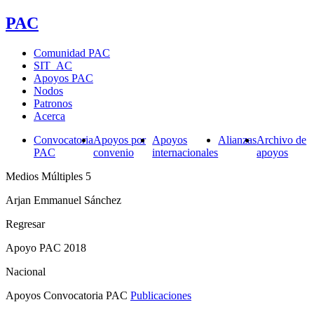
PAC
Comunidad PAC
SIT_AC
Apoyos PAC
Nodos
Patronos
Acerca
Convocatoria
Apoyos por
Apoyos
Alianzas
Archivo de
PAC
convenio
internacionales
apoyos
Medios Múltiples 5
Arjan Emmanuel Sánchez
Regresar
Apoyo PAC 2018
Nacional
Apoyos Convocatoria PAC
Publicaciones