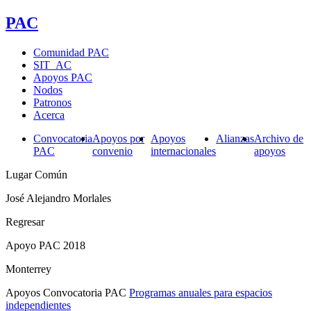
PAC
Comunidad PAC
SIT_AC
Apoyos PAC
Nodos
Patronos
Acerca
Convocatoria
Apoyos por
Apoyos
Alianzas
Archivo de
PAC
convenio
internacionales
apoyos
Lugar Común
José Alejandro Morlales
Regresar
Apoyo PAC 2018
Monterrey
Apoyos Convocatoria PAC
Programas anuales para espacios
independientes