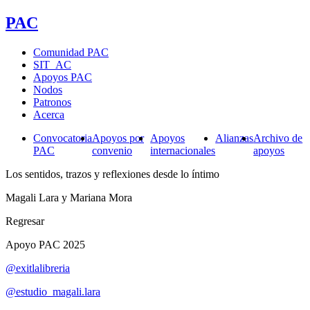
PAC
Comunidad PAC
SIT_AC
Apoyos PAC
Nodos
Patronos
Acerca
Convocatoria
Apoyos por
Apoyos
Alianzas
Archivo de
PAC
convenio
internacionales
apoyos
Los sentidos, trazos y reflexiones desde lo íntimo
Magali Lara y Mariana Mora
Regresar
Apoyo PAC 2025
@exitlalibreria
@estudio_magali.lara