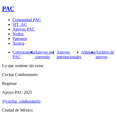
PAC
Comunidad PAC
SIT_AC
Apoyos PAC
Nodos
Patronos
Acerca
Convocatoria
Apoyos por
Apoyos
Alianzas
Archivo de
PAC
convenio
internacionales
apoyos
Lo que sostiene sin verse
Cocina Colaboratorio
Regresar
Apoyo PAC 2025
@cocina_colaboratorio
Ciudad de México