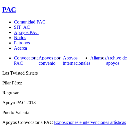
PAC
Comunidad PAC
SIT_AC
Apoyos PAC
Nodos
Patronos
Acerca
Convocatoria
Apoyos por
Apoyos
Alianzas
Archivo de
PAC
convenio
internacionales
apoyos
Las Twisted Sisters
Pilar Pérez
Regresar
Apoyo PAC 2018
Puerto Vallarta
Apoyos Convocatoria PAC
Exposiciones e intervenciones artísticas