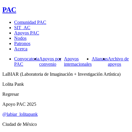
PAC
Comunidad PAC
SIT_AC
Apoyos PAC
Nodos
Patronos
Acerca
Convocatoria
Apoyos por
Apoyos
Alianzas
Archivo de
PAC
convenio
internacionales
apoyos
LaBIAR (Laboratoria de Imaginación + Investigación Artística)
Lolita Pank
Regresar
Apoyo PAC 2025
@labiar_lolitapank
Ciudad de México