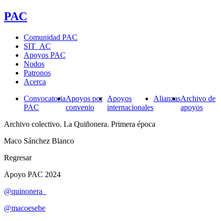
PAC
Comunidad PAC
SIT_AC
Apoyos PAC
Nodos
Patronos
Acerca
Convocatoria
Apoyos por
Apoyos
Alianzas
Archivo de
PAC
convenio
internacionales
apoyos
Archivo colectivo. La Quiñonera. Primera época
Maco Sánchez Blanco
Regresar
Apoyo PAC 2024
@quinonera_
@macoesebe