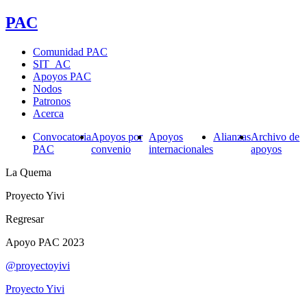
PAC
Comunidad PAC
SIT_AC
Apoyos PAC
Nodos
Patronos
Acerca
Convocatoria
Apoyos por
Apoyos
Alianzas
Archivo de
PAC
convenio
internacionales
apoyos
La Quema
Proyecto Yivi
Regresar
Apoyo PAC 2023
@proyectoyivi
Proyecto Yivi