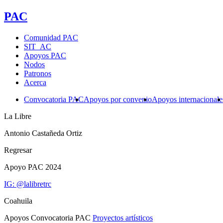
PAC
Comunidad PAC
SIT_AC
Apoyos PAC
Nodos
Patronos
Acerca
Convocatoria PAC
Apoyos por convenio
Apoyos internacionale
La Libre
Antonio Castañeda Ortiz
Regresar
Apoyo PAC 2024
IG: @lalibretrc
Coahuila
Apoyos Convocatoria PAC
Proyectos artísticos