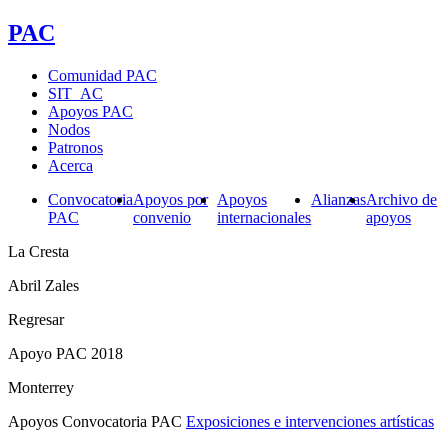
PAC
Comunidad PAC
SIT_AC
Apoyos PAC
Nodos
Patronos
Acerca
Convocatoria
Apoyos por
Apoyos
Alianzas
Archivo de
PAC
convenio
internacionales
apoyos
La Cresta
Abril Zales
Regresar
Apoyo PAC 2018
Monterrey
Apoyos Convocatoria PAC
Exposiciones e intervenciones artísticas