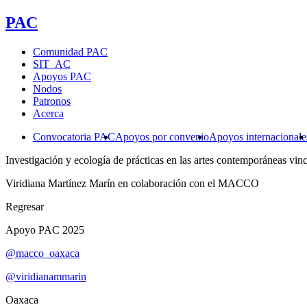
PAC
Comunidad PAC
SIT_AC
Apoyos PAC
Nodos
Patronos
Acerca
Convocatoria PAC
Apoyos por convenio
Apoyos internacionale
Investigación y ecología de prácticas en las artes contemporáneas vinc
Viridiana Martínez Marín en colaboración con el MACCO
Regresar
Apoyo PAC 2025
@macco_oaxaca
@viridianammarin
Oaxaca