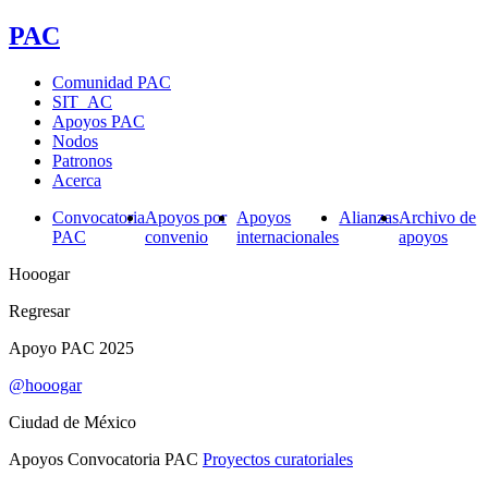
PAC
Comunidad PAC
SIT_AC
Apoyos PAC
Nodos
Patronos
Acerca
Convocatoria
Apoyos por
Apoyos
Alianzas
Archivo de
PAC
convenio
internacionales
apoyos
Hooogar
Regresar
Apoyo PAC 2025
@hooogar
Ciudad de México
Apoyos Convocatoria PAC
Proyectos curatoriales