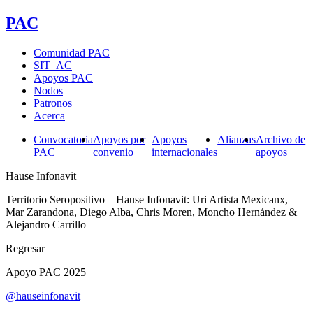
PAC
Comunidad PAC
SIT_AC
Apoyos PAC
Nodos
Patronos
Acerca
Convocatoria
Apoyos por
Apoyos
Alianzas
Archivo de
PAC
convenio
internacionales
apoyos
Hause Infonavit
Territorio Seropositivo – Hause Infonavit: Uri Artista Mexicanx,
Mar Zarandona, Diego Alba, Chris Moren, Moncho Hernández &
Alejandro Carrillo
Regresar
Apoyo PAC 2025
@hauseinfonavit