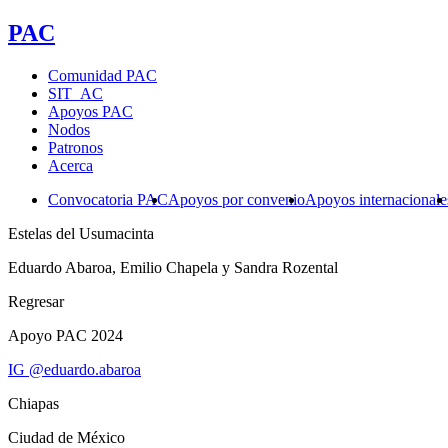
PAC
Comunidad PAC
SIT_AC
Apoyos PAC
Nodos
Patronos
Acerca
Convocatoria PAC
Apoyos por convenio
Apoyos internacionale
Estelas del Usumacinta
Eduardo Abaroa, Emilio Chapela y Sandra Rozental
Regresar
Apoyo PAC 2024
IG @eduardo.abaroa
Chiapas
Ciudad de México