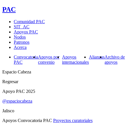
PAC
Comunidad PAC
SIT_AC
Apoyos PAC
Nodos
Patronos
Acerca
Convocatoria
Apoyos por
Apoyos
Alianzas
Archivo de
PAC
convenio
internacionales
apoyos
Espacio Cabeza
Regresar
Apoyo PAC 2025
@espaciocabeza
Jalisco
Apoyos Convocatoria PAC
Proyectos curatoriales