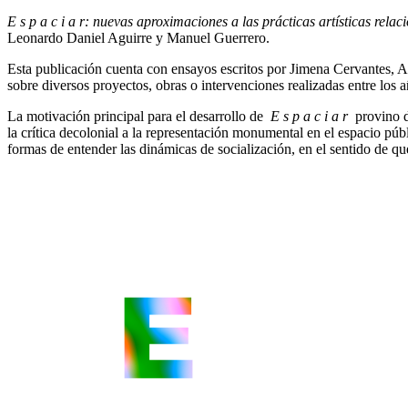
E s p a c i a r: nuevas aproximaciones a las prácticas artísticas rel
Leonardo Daniel Aguirre y Manuel Guerrero.
Esta publicación cuenta con ensayos escritos por Jimena Cervantes, A
sobre diversos proyectos, obras o intervenciones realizadas entre lo
La motivación principal para el desarrollo de
E s p a c i a r
provino d
la crítica decolonial a la representación monumental en el espacio públi
formas de entender las dinámicas de socialización, en el sentido de que