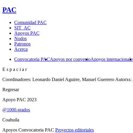
PAC
Comunidad PAC
SIT_AC
Apoyos PAC
Nodos
Patronos
Acerca
Convocatoria PAC
Apoyos por convenio
Apoyos internacionale
E s p a c i a r
Coordinadores: Leonardo Daniel Aguirre, Manuel Guerrero Autorxs: 
Regresar
Apoyo PAC 2023
@1000.grados
Coahuila
Apoyos Convocatoria PAC
Proyectos editoriales