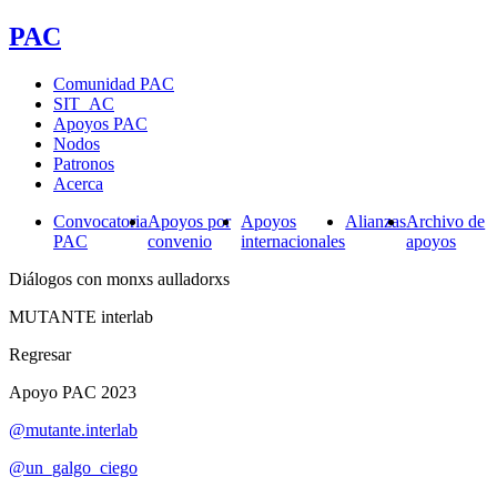
PAC
Comunidad PAC
SIT_AC
Apoyos PAC
Nodos
Patronos
Acerca
Convocatoria
Apoyos por
Apoyos
Alianzas
Archivo de
PAC
convenio
internacionales
apoyos
Diálogos con monxs aulladorxs
MUTANTE interlab
Regresar
Apoyo PAC 2023
@mutante.interlab
@un_galgo_ciego