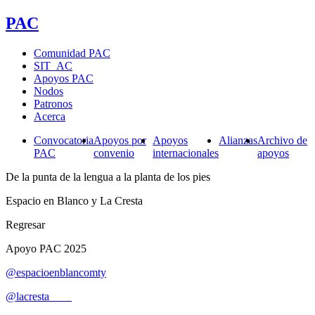
PAC
Comunidad PAC
SIT_AC
Apoyos PAC
Nodos
Patronos
Acerca
Convocatoria
Apoyos por
Apoyos
Alianzas
Archivo de
PAC
convenio
internacionales
apoyos
De la punta de la lengua a la planta de los pies
Espacio en Blanco y La Cresta
Regresar
Apoyo PAC 2025
@espacioenblancomty
@lacresta____