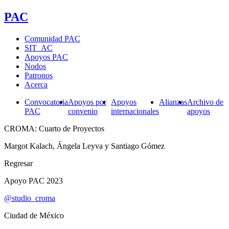
PAC
Comunidad PAC
SIT_AC
Apoyos PAC
Nodos
Patronos
Acerca
Convocatoria
Apoyos por
Apoyos
Alianzas
Archivo de
PAC
convenio
internacionales
apoyos
CROMA: Cuarto de Proyectos
Margot Kalach, Ángela Leyva y Santiago Gómez
Regresar
Apoyo PAC 2023
@studio_croma
Ciudad de México