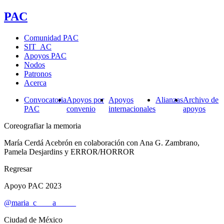
PAC
Comunidad PAC
SIT_AC
Apoyos PAC
Nodos
Patronos
Acerca
Convocatoria
Apoyos por
Apoyos
Alianzas
Archivo de
PAC
convenio
internacionales
apoyos
Coreografiar la memoria
María Cerdá Acebrón en colaboración con Ana G. Zambrano,
Pamela Desjardins y ERROR/HORROR
Regresar
Apoyo PAC 2023
@maria_c____a_____
Ciudad de México