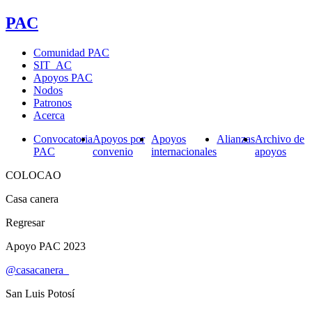
PAC
Comunidad PAC
SIT_AC
Apoyos PAC
Nodos
Patronos
Acerca
Convocatoria
Apoyos por
Apoyos
Alianzas
Archivo de
PAC
convenio
internacionales
apoyos
COLOCAO
Casa canera
Regresar
Apoyo PAC 2023
@casacanera_
San Luis Potosí