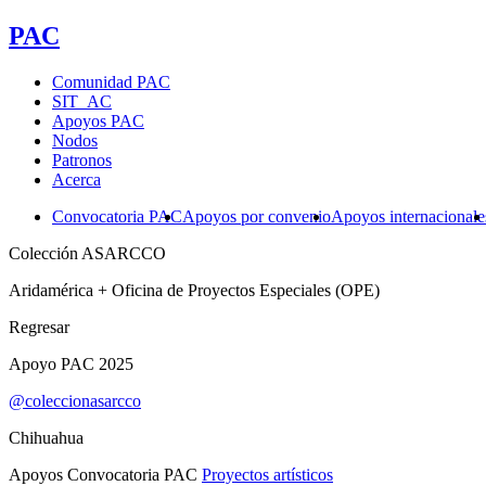
PAC
Comunidad PAC
SIT_AC
Apoyos PAC
Nodos
Patronos
Acerca
Convocatoria PAC
Apoyos por convenio
Apoyos internacionale
Colección ASARCCO
Aridamérica + Oficina de Proyectos Especiales (OPE)
Regresar
Apoyo PAC 2025
@coleccionasarcco
Chihuahua
Apoyos Convocatoria PAC
Proyectos artísticos