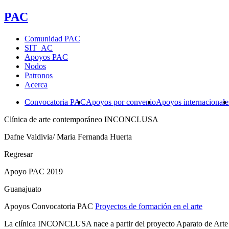
PAC
Comunidad PAC
SIT_AC
Apoyos PAC
Nodos
Patronos
Acerca
Convocatoria PAC
Apoyos por convenio
Apoyos internacionale
Clínica de arte contemporáneo INCONCLUSA
Dafne Valdivia/ Maria Fernanda Huerta
Regresar
Apoyo PAC 2019
Guanajuato
Apoyos Convocatoria PAC
Proyectos de formación en el arte
La clínica INCONCLUSA nace a partir del proyecto Aparato de Arte po