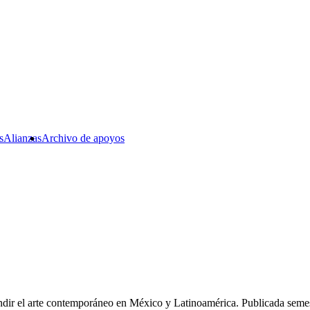
s
Alianzas
Archivo de apoyos
fundir el arte contemporáneo en México y Latinoamérica. Publicada semest