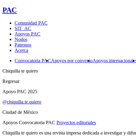
PAC
Comunidad PAC
SIT_AC
Apoyos PAC
Nodos
Patronos
Acerca
Convocatoria PAC
Apoyos por convenio
Apoyos internacionale
Chiquilla te quiero
Regresar
Apoyo PAC 2025
@chiquilla.te.quiero
Ciudad de México
Apoyos Convocatoria PAC
Proyectos editoriales
Chiquilla te quiero es una revista impresa dedicada a investigar y di