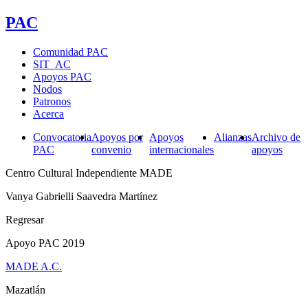
PAC
Comunidad PAC
SIT_AC
Apoyos PAC
Nodos
Patronos
Acerca
Convocatoria
Apoyos por
Apoyos
Alianzas
Archivo de
PAC
convenio
internacionales
apoyos
Centro Cultural Independiente MADE
Vanya Gabrielli Saavedra Martínez
Regresar
Apoyo PAC 2019
MADE A.C.
Mazatlán