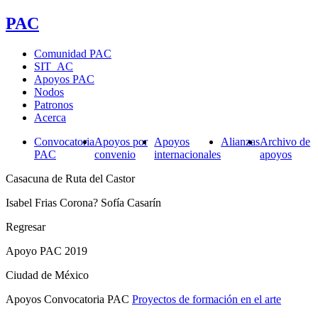
PAC
Comunidad PAC
SIT_AC
Apoyos PAC
Nodos
Patronos
Acerca
Convocatoria
Apoyos por
Apoyos
Alianzas
Archivo de
PAC
convenio
internacionales
apoyos
Casacuna de Ruta del Castor
Isabel Frias Corona? Sofía Casarín
Regresar
Apoyo PAC 2019
Ciudad de México
Apoyos Convocatoria PAC
Proyectos de formación en el arte