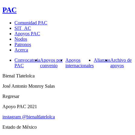
PAC
Comunidad PAC
SIT_AC
Apoyos PAC
Nodos
Patronos
Acerca
Convocatoria
Apoyos por
Apoyos
Alianzas
Archivo de
PAC
convenio
internacionales
apoyos
Bienal Tlatelolca
José Antonio Monroy Salas
Regresar
Apoyo PAC 2021
instagram @bienaltlatelolca
Estado de México