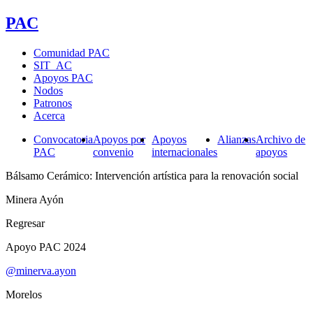
PAC
Comunidad PAC
SIT_AC
Apoyos PAC
Nodos
Patronos
Acerca
Convocatoria
Apoyos por
Apoyos
Alianzas
Archivo de
PAC
convenio
internacionales
apoyos
Bálsamo Cerámico: Intervención artística para la renovación social
Minera Ayón
Regresar
Apoyo PAC 2024
@minerva.ayon
Morelos