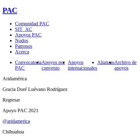
PAC
Comunidad PAC
SIT_AC
Apoyos PAC
Nodos
Patronos
Acerca
Convocatoria
Apoyos por
Apoyos
Alianzas
Archivo de
PAC
convenio
internacionales
apoyos
Aridamérica
Gracia Doré Luévano Rodríguez
Regresar
Apoyo PAC 2021
@aridamerica
Chihuahua