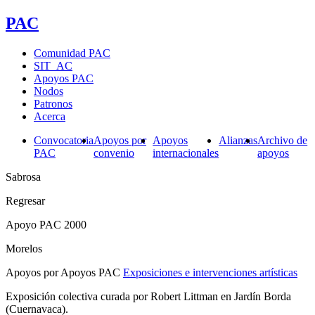
PAC
Comunidad PAC
SIT_AC
Apoyos PAC
Nodos
Patronos
Acerca
Convocatoria
Apoyos por
Apoyos
Alianzas
Archivo de
PAC
convenio
internacionales
apoyos
Sabrosa
Regresar
Apoyo PAC 2000
Morelos
Apoyos por Apoyos PAC
Exposiciones e intervenciones artísticas
Exposición colectiva curada por Robert Littman en Jardín Borda
(Cuernavaca).